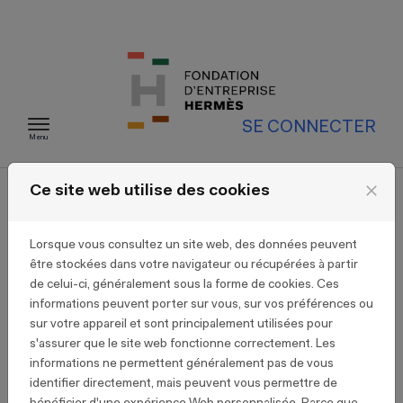
Passer au contenu
SE CONNECTER
Menu
close
Ce site web utilise des cookies
FAQ
Lorsque vous consultez un site web, des données peuvent
être stockées dans votre navigateur ou récupérées à partir
de celui-ci, généralement sous la forme de cookies. Ces
J'AI CLIQUÉ SUR "MOT DE PASSE
informations peuvent porter sur vous, sur vos préférences ou
PERDU ?" MAIS JE NE REÇOIS PAS
sur votre appareil et sont principalement utilisées pour
L'EMAIL CONTENANT LE LIEN
s'assurer que le site web fonctionne correctement. Les
PERMETTANT DE DÉFINIR UN
informations ne permettent généralement pas de vous
identifier directement, mais peuvent vous permettre de
NOUVEAU MOT DE PASSE.