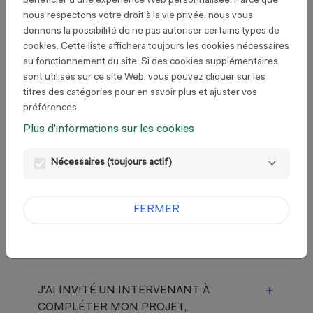
bénéficier d'une expérience Web personnalisée. Parce que
nous respectons votre droit à la vie privée, nous vous
donnons la possibilité de ne pas autoriser certains types de
J'AI CLIQUÉ SUR "MOT DE PASSE
cookies. Cette liste affichera toujours les cookies nécessaires
PERDU ?" MAIS JE REÇOIS UN
au fonctionnement du site. Si des cookies supplémentaires
MESSAGE D'ERREUR QUAND JE
sont utilisés sur ce site Web, vous pouvez cliquer sur les
CLIQUE SUR LE LIEN REÇU PAR EMAIL.
titres des catégories pour en savoir plus et ajuster vos
préférences.
Plus d'informations sur les cookies
JE CLIQUE SUR "ECRAN SUIVANT"
DANS LE FORMULAIRE MAIS JE RESTE
Nécessaires (toujours actif)
SUR LA MÊME PAGE.
FERMER
COMMENT PUIS-JE RELIRE LA
PREMIÈRE PARTIE DE MON PROJET ?
J'AI INVITÉ UN INTERVENANT À
COMPLÉTER MON PROJET,